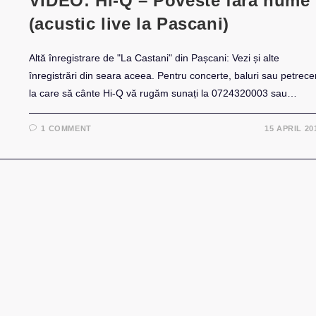
VIDEO: Hi-Q – Poveste fără nume
(acustic live la Pascani)
Altă înregistrare de "La Castani" din Pașcani: Vezi și alte
înregistrări din seara aceea. Pentru concerte, baluri sau petrecer
la care să cânte Hi-Q vă rugăm sunați la 0724320003 sau…
1 COMMENT
15 APRIL 20