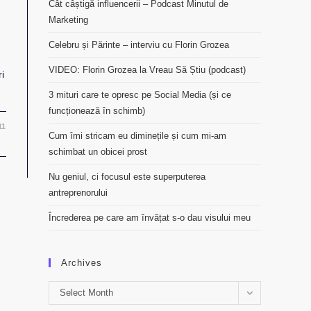
Cât câștigă influencerii – Podcast Minutul de
Marketing
Celebru și Părinte – interviu cu Florin Grozea
VIDEO: Florin Grozea la Vreau Să Știu (podcast)
i
3 mituri care te opresc pe Social Media (și ce
funcționează în schimb)
11
Cum îmi stricam eu diminețile și cum mi-am
schimbat un obicei prost
Nu geniul, ci focusul este superputerea
antreprenorului
Încrederea pe care am învățat s-o dau visului meu
Archives
Archives
Select Month