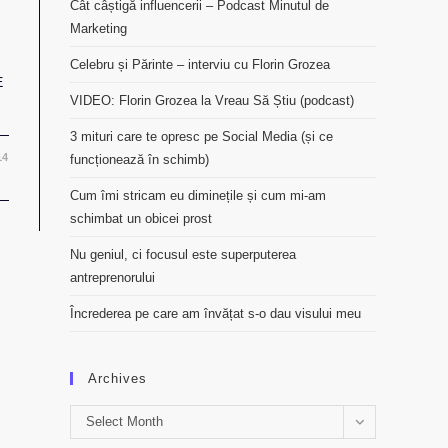
Cât câștigă influencerii – Podcast Minutul de
Marketing
Celebru și Părinte – interviu cu Florin Grozea
E
VIDEO: Florin Grozea la Vreau Să Știu (podcast)
3 mituri care te opresc pe Social Media (și ce
14
funcționează în schimb)
Cum îmi stricam eu diminețile și cum mi-am
schimbat un obicei prost
Nu geniul, ci focusul este superputerea
antreprenorului
Încrederea pe care am învățat s-o dau visului meu
Archives
Archives
Select Month