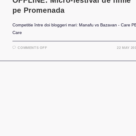
OFFLINE: Micro-festival de filme
pe Promenada
Competitie între doi bloggeri mari: Manafu vs Bazavan - Care P
Care
ON
COMMENTS OFF
22 MAY 20
OFFLINE:
MICRO-
FESTIVAL
DE
FILME
PE
PROMENADA