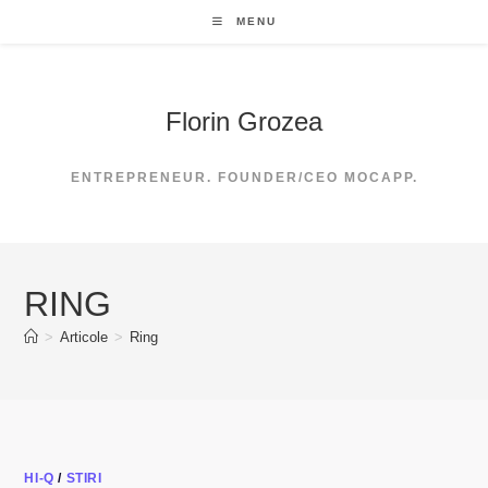
Skip
MENU
to
content
Florin Grozea
ENTREPRENEUR. FOUNDER/CEO MOCAPP.
RING
>
Articole
>
Ring
HI-Q
/
STIRI