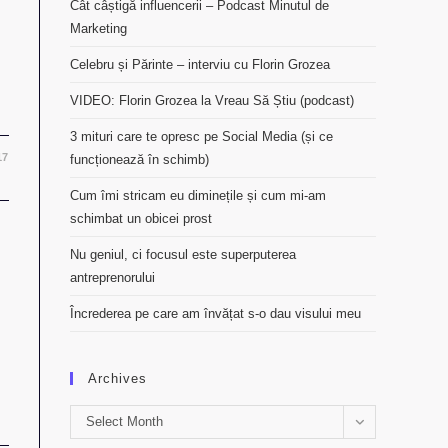
Cât câștigă influencerii – Podcast Minutul de
Marketing
Celebru și Părinte – interviu cu Florin Grozea
VIDEO: Florin Grozea la Vreau Să Știu (podcast)
3 mituri care te opresc pe Social Media (și ce
17
funcționează în schimb)
Cum îmi stricam eu diminețile și cum mi-am
schimbat un obicei prost
Nu geniul, ci focusul este superputerea
antreprenorului
Încrederea pe care am învățat s-o dau visului meu
Archives
Archives
Select Month