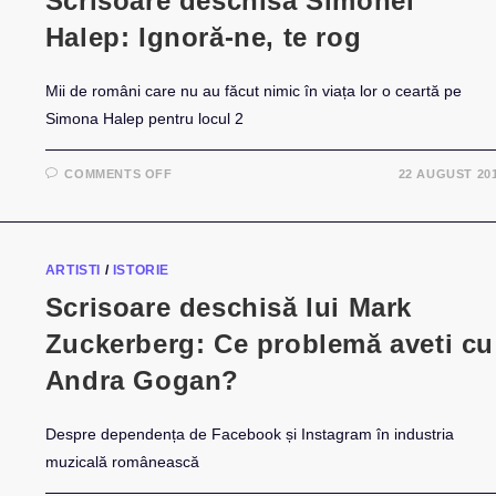
Scrisoare deschisă Simonei
Halep: Ignoră-ne, te rog
Mii de români care nu au făcut nimic în viața lor o ceartă pe
Simona Halep pentru locul 2
ON
COMMENTS OFF
22 AUGUST 20
SCRISOARE
DESCHISĂ
SIMONEI
HALEP:
IGNORĂ-
NE,
ARTISTI
/
ISTORIE
TE
ROG
Scrisoare deschisă lui Mark
Zuckerberg: Ce problemă aveti cu
Andra Gogan?
Despre dependența de Facebook și Instagram în industria
muzicală românească