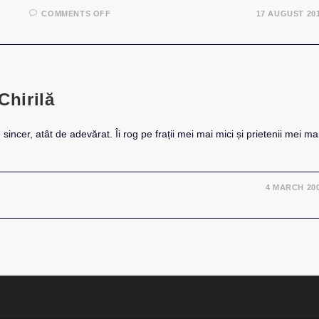
ON
COMMENTS OFF
17 AUGUST 20
SCRISOARE
DESCHISĂ
LUI
MARK
ZUCKERBERG:
CE
PROBLEMĂ
AVETI
Chirilă
CU
ANDRA
GOGAN?
 sincer, atât de adevărat. Îi rog pe frații mei mai mici și prietenii mei ma
4 MARCH 20