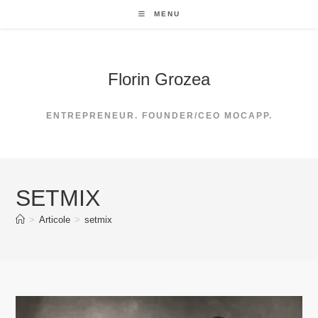
Skip
MENU
to
content
Florin Grozea
ENTREPRENEUR. FOUNDER/CEO MOCAPP.
SETMIX
>
Articole
>
setmix