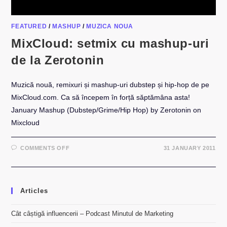
FEATURED
/
MASHUP
/
MUZICA NOUA
MixCloud: setmix cu mashup-uri
de la Zerotonin
Muzică nouă, remixuri și mashup-uri dubstep și hip-hop de pe
MixCloud.com. Ca să începem în forță săptămâna asta!
January Mashup (Dubstep/Grime/Hip Hop) by Zerotonin on
Mixcloud
ON
COMMENTS OFF
31 JANUARY 2011
MIXCLOUD:
SETMIX
CU
MASHUP-
URI
DE
Articles
LA
ZEROTONIN
Cât câștigă influencerii – Podcast Minutul de Marketing