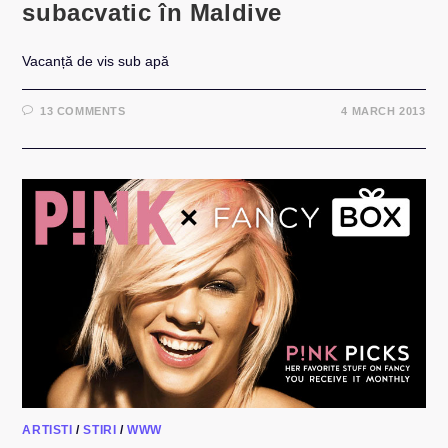
subacvatic în Maldive
Vacanță de vis sub apă
13 COMMENTS
4 MARCH 2013
ARTISTI
/
STIRI
/
WWW