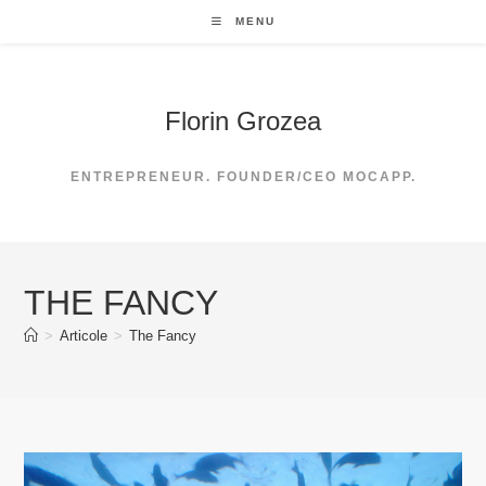
Skip
MENU
to
content
Florin Grozea
ENTREPRENEUR. FOUNDER/CEO MOCAPP.
THE FANCY
>
Articole
>
The Fancy