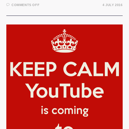
ON
COMMENTS OFF
4 JULY 2016
VLOG:
FLORIN
GROZEA
+
DINU
TURCANU
DESPRE
DREPTURI
DE
AUTOR
SI
UCMR-
ADA
–
4
IULIE
2016