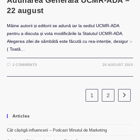
Adunarea Generală UCMR-ADA –
22 august
Mâine autorii și editorii se adună iar la sediul UCMR-ADA
pentru a discuta și vota modificările la Statutul UCMR-ADA.
Alegerea zilei de sâmbătă este făcută cu rea-intenție, desigur :-
( Toată…
2 COMMENTS
20 AUGUST 2010
1
2
Go to th
Articles
Cât câștigă influencerii – Podcast Minutul de Marketing