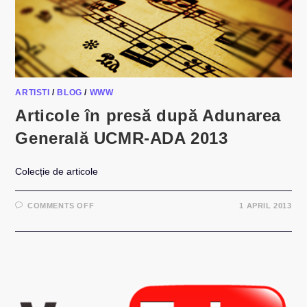
ARTISTI
/
BLOG
/
WWW
Articole în presă după Adunarea
Generală UCMR-ADA 2013
Colecție de articole
ON
COMMENTS OFF
1 APRIL 2013
ARTICOLE
ÎN
PRESĂ
DUPĂ
ADUNAREA
GENERALĂ
UCMR-
ADA
2013