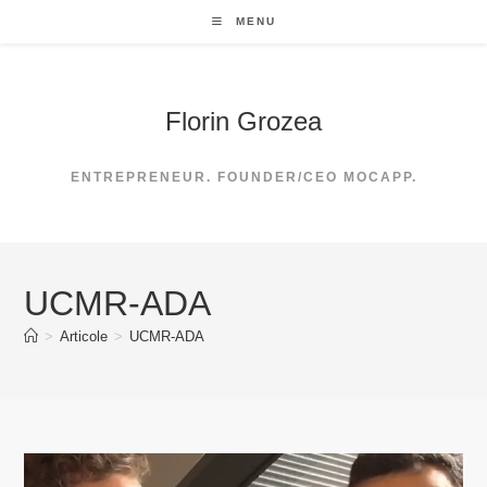
Skip
MENU
to
content
Florin Grozea
ENTREPRENEUR. FOUNDER/CEO MOCAPP.
UCMR-ADA
>
Articole
>
UCMR-ADA