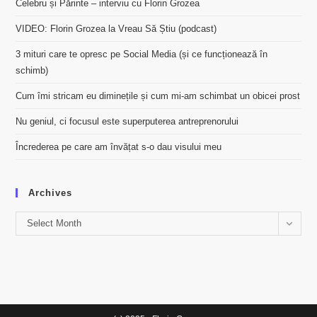
Celebru și Părinte – interviu cu Florin Grozea
VIDEO: Florin Grozea la Vreau Să Știu (podcast)
3 mituri care te opresc pe Social Media (și ce funcționează în
schimb)
Cum îmi stricam eu diminețile și cum mi-am schimbat un obicei prost
Nu geniul, ci focusul este superputerea antreprenorului
Încrederea pe care am învățat s-o dau visului meu
Archives
Archives
Select Month