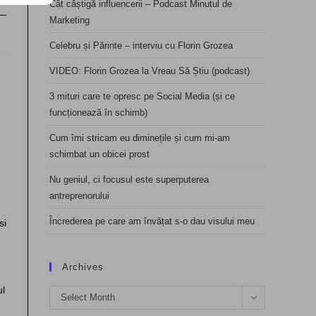
Cât câștigă influencerii – Podcast Minutul de
Marketing
Celebru și Părinte – interviu cu Florin Grozea
VIDEO: Florin Grozea la Vreau Să Știu (podcast)
3 mituri care te opresc pe Social Media (și ce
funcționează în schimb)
Cum îmi stricam eu diminețile și cum mi-am
schimbat un obicei prost
Nu geniul, ci focusul este superputerea
antreprenorului
Încrederea pe care am învățat s-o dau visului meu
si
Archives
ul
Archives
Select Month