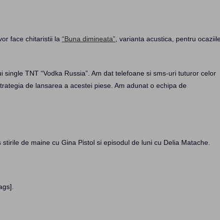
or face chitaristii la
“Buna dimineata”
, varianta acustica, pentru ocaziil
ui single TNT “Vodka Russia”. Am dat telefoane si sms-uri tuturor celor
strategia de lansarea a acestei piese. Am adunat o echipa de
stirile de maine cu Gina Pistol si episodul de luni cu Delia Matache.
ags]
.