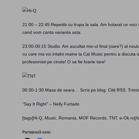
21:00 – 22:45 Repetitii cu trupa la sala. Am hotarat ce voci v
cand vom canta varianta asta.
23:00-00:15 Studio. Am ascultat mix-ul final (oare?) al noul
cu care ma voi intalni maine la Cat Music pentru a discuta 
profesionisti pe cinste! O sa fie foarte tare!
00:30-1:30 Masa de seara… Scris pe blog. Citit RSS. Trimis 
“Say It Right” – Nelly Furtado
[tags]Hi-Q, Music, Romania, MOF Records, TNT, e-Ok.ro[/t
Partajează asta: