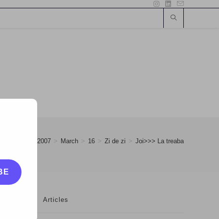
>
2007
>
March
>
16
>
Zi de zi
>
Joi>>> La treaba
BE
Articles