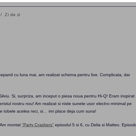
/
Zi de zi
cepand cu luna mai, am realizat schema pentru live. Complicata, dar
ilviu. Si, surpriza, am inceput o piesa noua pentru Hi-Q! Eram inspirat 
eristul nostru nou! Am realizat si niste sunete usor electro-minimal pe
e tobele acelea reci, si… imi place deja cum suna!
. Am montat
“Party Crashers”
episodul 5 si 6, cu Delia si Matteo. Episod