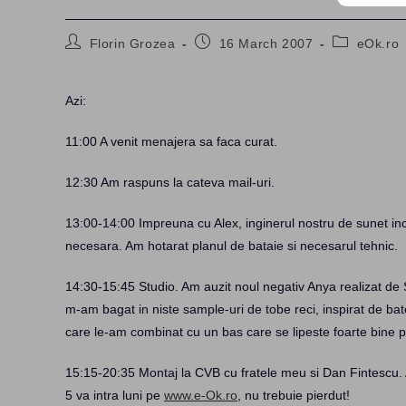
Post
Post
Post
Florin Grozea
16 March 2007
eOk.ro
author:
published:
category:
Azi:
11:00 A venit menajera sa faca curat.
12:30 Am raspuns la cateva mail-uri.
13:00-14:00 Impreuna cu Alex, inginerul nostru de sunet in
necesara. Am hotarat planul de bataie si necesarul tehnic.
14:30-15:45 Studio. Am auzit noul negativ Anya realizat de S
m-am bagat in niste sample-uri de tobe reci, inspirat de bat
care le-am combinat cu un bas care se lipeste foarte bine p
15:15-20:35 Montaj la CVB cu fratele meu si Dan Fintescu
5 va intra luni pe
www.e-Ok.ro
, nu trebuie pierdut!