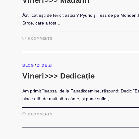
Vineri>>> Mădălin
Åžtii cât ești de fericit astăzi? Pyuric și Tess de pe Mond
Stroe, care a fost…
6 COMMENTS
BLOG
/
ZI DE ZI
Vineri>>> Dedicație
Am primit "leapșa" de la Fanatikdemine, răspund: Dedic "Ea
place atât de mult să o cânte, și pune suflet,…
2 COMMENTS