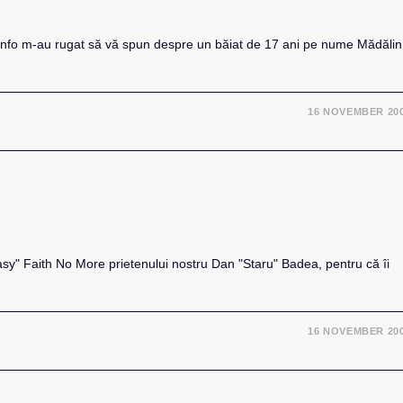
en.Info m-au rugat să vă spun despre un băiat de 17 ani pe nume Mădălin
16 NOVEMBER 20
sy" Faith No More prietenului nostru Dan "Staru" Badea, pentru că îi
16 NOVEMBER 20