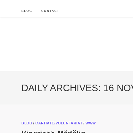
Skip
to
BLOG
CONTACT
content
DAILY ARCHIVES: 16 N
BLOG
/
CARITATE/VOLUNTARIAT
/
WWW