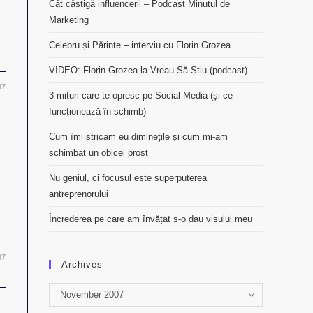
Cât câștigă influencerii – Podcast Minutul de
Marketing
Celebru și Părinte – interviu cu Florin Grozea
VIDEO: Florin Grozea la Vreau Să Știu (podcast)
07
3 mituri care te opresc pe Social Media (și ce
funcționează în schimb)
Cum îmi stricam eu diminețile și cum mi-am
schimbat un obicei prost
Nu geniul, ci focusul este superputerea
antreprenorului
Încrederea pe care am învățat s-o dau visului meu
07
Archives
Archives
November 2007