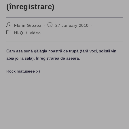
(înregistrare)
Post
Post
Florin Grozea
27 January 2010
author:
published:
Post
Hi-Q
/
video
category:
Cam așa sună gălăgia noastră de trupă (fără voci, soliștii vin
abia joi la sală). Înregistrarea de aseară.
Rock mătușeee :-)