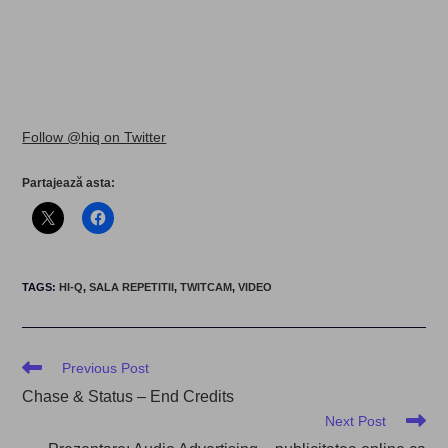
Follow @hiq on Twitter
Partajează asta:
TAGS
:
HI-Q
,
SALA REPETITII
,
TWITCAM
,
VIDEO
Read
Previous Post
more
Chase & Status – End Credits
articles
Next Post