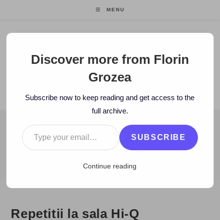
Skip
MENU
to
content
Florin Grozea
Discover more from Florin
Grozea
ENTREPRENEUR. FOUNDER/CEO MOCAPP.
Subscribe now to keep reading and get access to the
full archive.
Type your email…
BLOG
SUBSCRIBE
>
2010
>
January
>
27
>
video
>
Repetitii la sala Hi-Q (înregistrare
Continue reading
Repetitii la sala Hi-Q