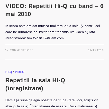
VIDEO: Repetitii Hi-Q cu band – 6
mai 2010
În seara asta am dat muzica mai tare iar la sală! Și pentru cei
care ne urmăresc pe Twitter am transmis live video :-) Iată
înregistrarea: Am folosit TwitCam.com
ON
COMMENTS OFF
6 MAY 2010
VIDEO:
REPETITII
HI-
Q
CU
BAND
–
HI-Q
/
VIDEO
6
MAI
Repetitii la sala Hi-Q
2010
(înregistrare)
Cam așa sună gălăgia noastră de trupă (fără voci, soliștii vin
abia joi la sală). Înregistrarea de aseară. Rock mătușeee :-)