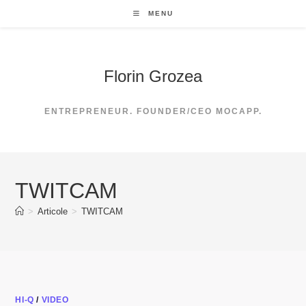
Skip
MENU
to
content
Florin Grozea
ENTREPRENEUR. FOUNDER/CEO MOCAPP.
TWITCAM
>
Articole
>
TWITCAM
HI-Q
/
VIDEO