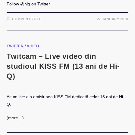
Follow @hiq on Twitter
ON
COMMENTS OFF
27 JANUARY 2010
REPETITII
LA
SALA
HI-
Q
(ÎNREGISTRARE)
TWITTER
/
VIDEO
Twitcam – Live video din
studioul KISS FM (13 ani de Hi-
Q)
Acum live din emisiunea KISS FM dedicată celor 13 ani de Hi-
Q:
(more…)