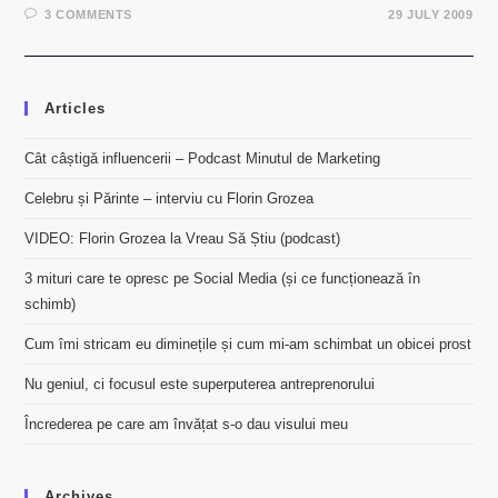
3 COMMENTS
29 JULY 2009
Articles
Cât câștigă influencerii – Podcast Minutul de Marketing
Celebru și Părinte – interviu cu Florin Grozea
VIDEO: Florin Grozea la Vreau Să Știu (podcast)
3 mituri care te opresc pe Social Media (și ce funcționează în
schimb)
Cum îmi stricam eu diminețile și cum mi-am schimbat un obicei prost
Nu geniul, ci focusul este superputerea antreprenorului
Încrederea pe care am învățat s-o dau visului meu
Archives