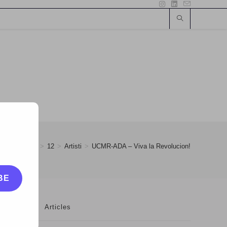
2010
>
April
>
12
>
Artisti
>
UCMR-ADA – Viva la Revolucion!
BE
Articles