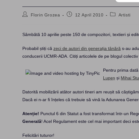
Post
Post
Post
Florin Grozea
12 April 2010
Artisti
author:
published:
category:
Sâmbătă 10 aprilie peste 150 de compozitori, textieri și edit
Probabil știți că
zeci de autori din generația tânără
s-au adun
conducerii UCMR-ADA. Citiți articolele de pe blogul colecti
Pentru prima dată 
Lupeș
și
Mihai St
Datorită mobilizării atâtor autori tineri am reușit să câștig
Dacă ei n-ar fi înțeles că trebuie să vină la Adunarea Genera
Atenție!
Punctul 6 din Statut a fost transformat într-un Re
Generală
! Acel Regulament este cel mai important deci este 
Felicitări tuturor!