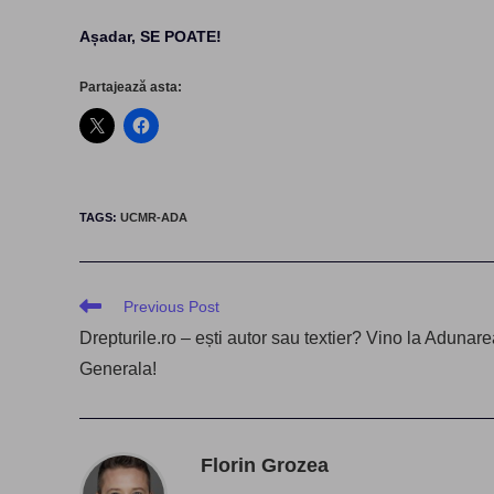
Așadar, SE POATE!
Partajează asta:
TAGS
:
UCMR-ADA
Read
Previous Post
more
Drepturile.ro – ești autor sau textier? Vino la Adunar
articles
Generala!
Florin Grozea