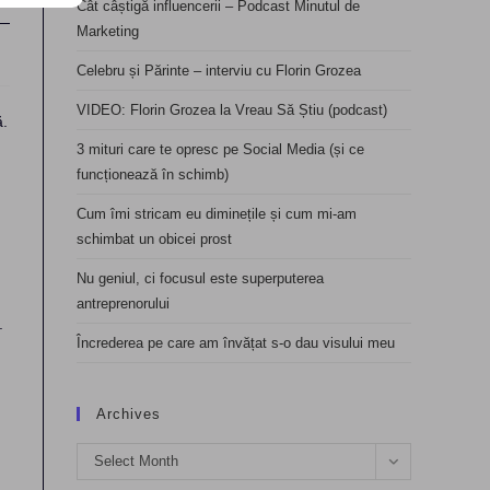
Cât câștigă influencerii – Podcast Minutul de
Marketing
Celebru și Părinte – interviu cu Florin Grozea
VIDEO: Florin Grozea la Vreau Să Știu (podcast)
.
3 mituri care te opresc pe Social Media (și ce
funcționează în schimb)
Cum îmi stricam eu diminețile și cum mi-am
schimbat un obicei prost
Nu geniul, ci focusul este superputerea
antreprenorului
.
Încrederea pe care am învățat s-o dau visului meu
Archives
Archives
Select Month