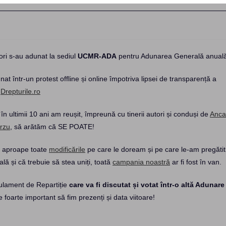
ori s-au adunat la sediul
UCMR-ADA
pentru Adunarea Generală anuală
at într-un protest offline și online împotriva lipsei de transparență a
v
Drepturile.ro
în ultimii 10 ani am reușit, împreună cu tinerii autori și conduși de
Anca
urzu
, să arătăm că SE POATE!
ăm aproape toate
modificările
pe care le doream și pe care le-am pregătit
lă și că trebuie să stea uniți, toată
campania noastră
ar fi fost în van.
gulament de Repartiție
care va fi discutat și votat într-o altă Adunare
foarte important să fim prezenți și data viitoare!