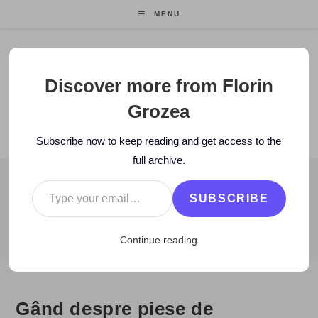
Skip
MENU
to
content
Florin Grozea
Discover more from Florin
Grozea
ENTREPRENEUR. FOUNDER/CEO MOCAPP.
Subscribe now to keep reading and get access to the
full archive.
Type your email…
BLOG
SUBSCRIBE
>
2010
>
July
>
31
>
Artisti
>
Gând despre piese de umplutură
Continue reading
Gând despre piese de