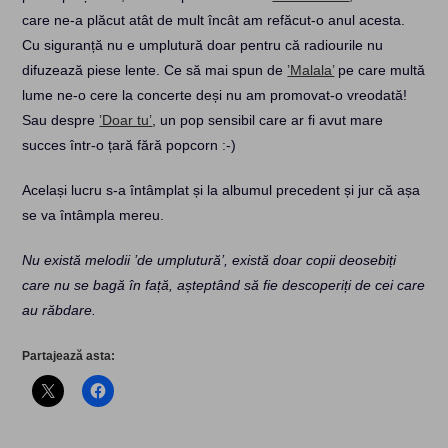
care ne-a plăcut atât de mult încât am refăcut-o anul acesta.
Cu siguranță nu e umplutură doar pentru că radiourile nu
difuzează piese lente. Ce să mai spun de
’Malala’
pe care multă
lume ne-o cere la concerte deși nu am promovat-o vreodată!
Sau despre
’Doar tu’
, un pop sensibil care ar fi avut mare
succes într-o țară fără popcorn :-)
Același lucru s-a întâmplat și la albumul precedent și jur că așa
se va întâmpla mereu.
Nu există melodii ’de umplutură’, există doar copii deosebiți
care nu se bagă în față, așteptând să fie descoperiți de cei care
au răbdare.
Partajează asta: