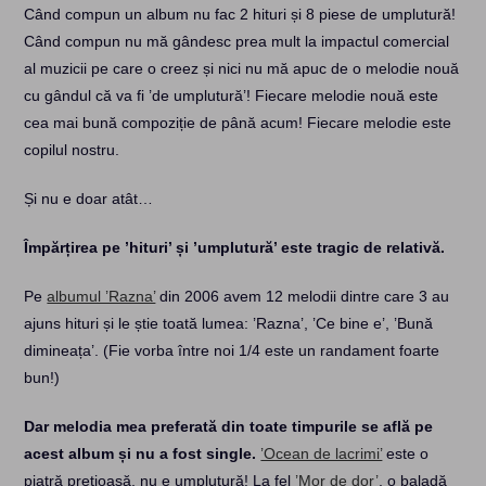
Când compun un album nu fac 2 hituri și 8 piese de umplutură!
Când compun nu mă gândesc prea mult la impactul comercial
al muzicii pe care o creez și nici nu mă apuc de o melodie nouă
cu gândul că va fi ’de umplutură’! Fiecare melodie nouă este
cea mai bună compoziție de până acum! Fiecare melodie este
copilul nostru.
Și nu e doar atât…
Împărțirea pe ’hituri’ și ’umplutură’ este tragic de relativă.
Pe
albumul ’Razna’
din 2006 avem 12 melodii dintre care 3 au
ajuns hituri și le știe toată lumea: ’Razna’, ’Ce bine e’, ’Bună
dimineața’. (Fie vorba între noi 1/4 este un randament foarte
bun!)
Dar melodia mea preferată din toate timpurile se află pe
acest album și nu a fost single.
’Ocean de lacrimi’
este o
piatră prețioasă, nu e umplutură! La fel
’Mor de dor’
, o baladă