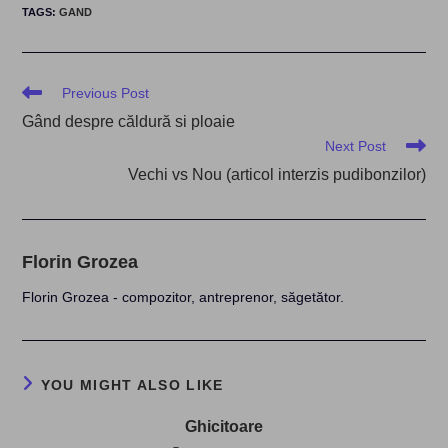
TAGS
:
GAND
Read
Previous Post
more
Gând despre căldură si ploaie
articles
Next Post
Vechi vs Nou (articol interzis pudibonzilor)
Florin Grozea
Florin Grozea - compozitor, antreprenor, săgetător.
YOU MIGHT ALSO LIKE
Ghicitoare