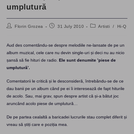
umplutură
Post
Post
Post
Florin Grozea
31 July 2010
Artisti
/
Hi-Q
author:
published:
category:
Aud des comentându-se despre melodiile ne-lansate de pe un
album muzical, cele care nu devin single-uri și deci nu au nicio
șansă să fie hituri de radio.
Ele sunt denumite ’piese de
umplutură’.
Comentatorii le critică și le desconsideră, întrebându-se de ce
dau banii pe un album când pe ei îi interesează de fapt hiturile
de acolo. Sau, mai grav, spun despre artist că și-a bătut joc
aruncând acolo piese de umplutură…
De pe partea cealaltă a baricadei lucrurile stau complet diferit și
vreau să știți care e poziția mea.