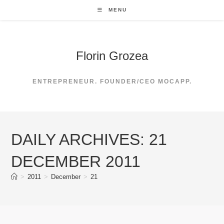
Skip
MENU
to
content
Florin Grozea
ENTREPRENEUR. FOUNDER/CEO MOCAPP.
DAILY ARCHIVES: 21
DECEMBER 2011
>
2011
>
December
>
21