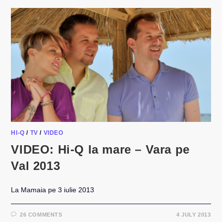
BABADAG
SI
REGHIN
HI-Q
/
TV
/
VIDEO
VIDEO: Hi-Q la mare – Vara pe
Val 2013
La Mamaia pe 3 iulie 2013
26 COMMENTS
4 JULY 2013