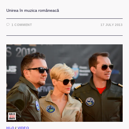
Unirea în muzica româneacă
1 COMMENT
17 JULY 2013
HI-Q
/
VIDEO