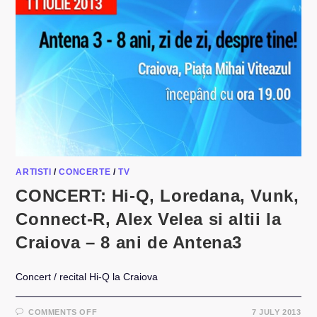
ARTISTI
/
CONCERTE
/
TV
CONCERT: Hi-Q, Loredana, Vunk,
Connect-R, Alex Velea si altii la
Craiova – 8 ani de Antena3
Concert / recital Hi-Q la Craiova
ON
COMMENTS OFF
7 JULY 2013