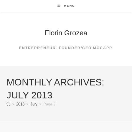
Skip
MENU
to
content
Florin Grozea
ENTREPRENEUR. FOUNDER/CEO MOCAPP.
MONTHLY ARCHIVES:
JULY 2013
>
2013
>
July
>
Page 2