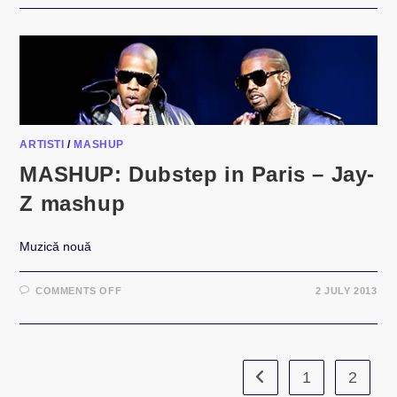
PUNK
VS
BOB
MARLEY
–
IS
IT
LUCKY?
ARTISTI
/
MASHUP
MASHUP: Dubstep in Paris – Jay-
Z mashup
Muzică nouă
ON
COMMENTS OFF
2 JULY 2013
MASHUP:
DUBSTEP
IN
PARIS
–
JAY-
Z
1
2
Go to the previous page
MASHUP