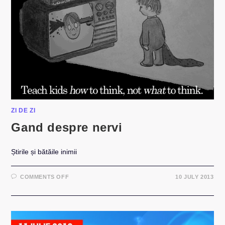
ZI DE ZI
Gand despre nervi
Știrile și bătăile inimii
ON
COMMENTS OFF
10 JULY 2013
GAND
DESPRE
NERVI