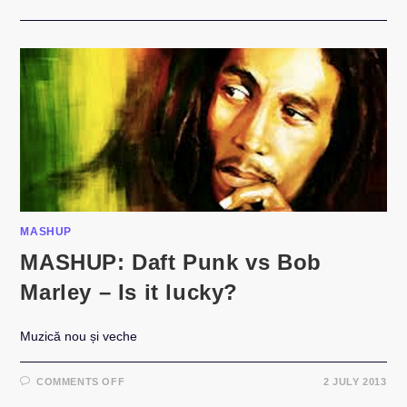
MASHUP
MASHUP: Daft Punk vs Bob
Marley – Is it lucky?
Muzică nou și veche
ON
COMMENTS OFF
2 JULY 2013
MASHUP:
DAFT