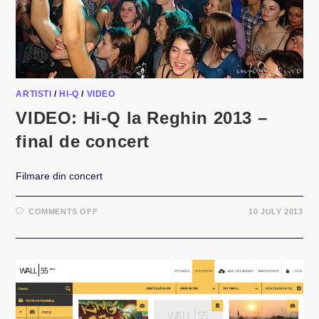
ARTISTI
/
HI-Q
/
VIDEO
VIDEO: Hi-Q la Reghin 2013 –
final de concert
Filmare din concert
ON
COMMENTS OFF
10 JULY 2013
VIDEO:
HI-
Q
LA
REGHIN
2013
–
FINAL
DE
CONCERT