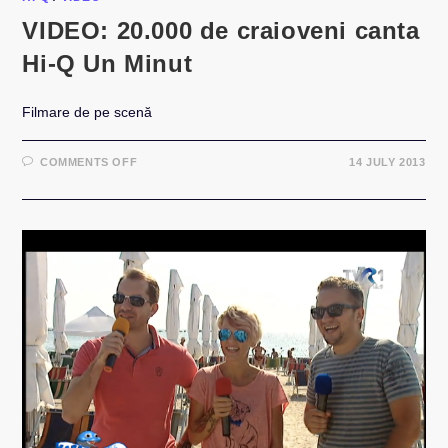
VIDEO: 20.000 de craioveni canta
Hi-Q Un Minut
Filmare de pe scenă
ON
COMMENTS OFF
14 JULY 2013
VIDEO:
20.000
DE
CRAIOVENI
CANTA
HI-
Q
UN
MINUT