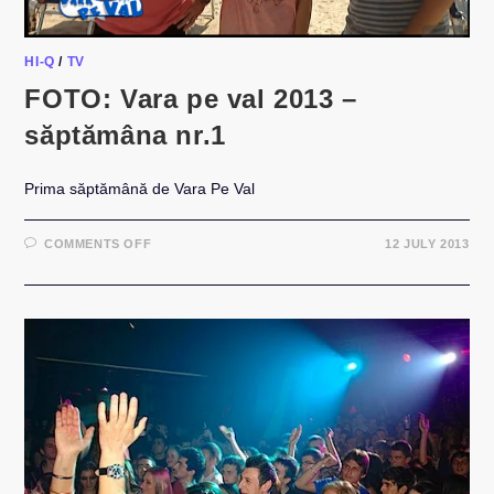
HI-Q
/
TV
FOTO: Vara pe val 2013 –
săptămâna nr.1
Prima săptămână de Vara Pe Val
ON
COMMENTS OFF
12 JULY 2013
FOTO:
VARA
PE
VAL
2013
–
SĂPTĂMÂNA
NR.1