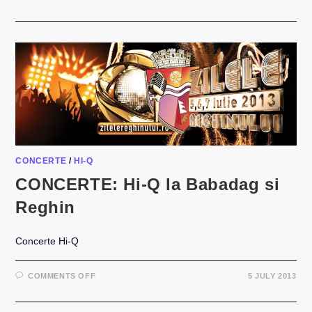
CONCERT:
HI-
Q,
LOREDANA,
VUNK,
CONNECT-
R,
ALEX
VELEA
SI
ALTII
LA
CRAIOVA
–
8
ANI
DE
ANTENA3
CONCERTE
/
HI-Q
CONCERTE: Hi-Q la Babadag si
Reghin
Concerte Hi-Q
ON
COMMENTS OFF
5 JULY 2013
CONCERTE:
HI-
Q
LA