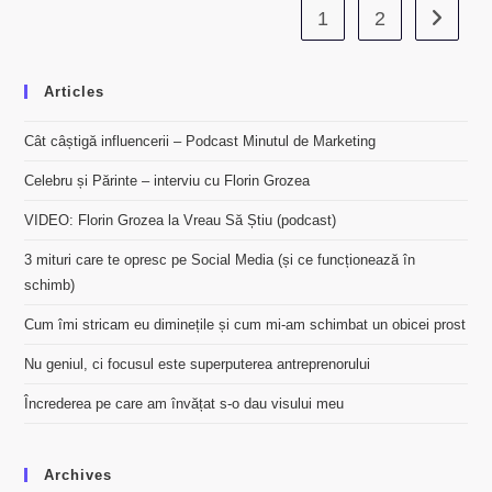
1
2
Go to th
Articles
Cât câștigă influencerii – Podcast Minutul de Marketing
Celebru și Părinte – interviu cu Florin Grozea
VIDEO: Florin Grozea la Vreau Să Știu (podcast)
3 mituri care te opresc pe Social Media (și ce funcționează în
schimb)
Cum îmi stricam eu diminețile și cum mi-am schimbat un obicei prost
Nu geniul, ci focusul este superputerea antreprenorului
Încrederea pe care am învățat s-o dau visului meu
Archives