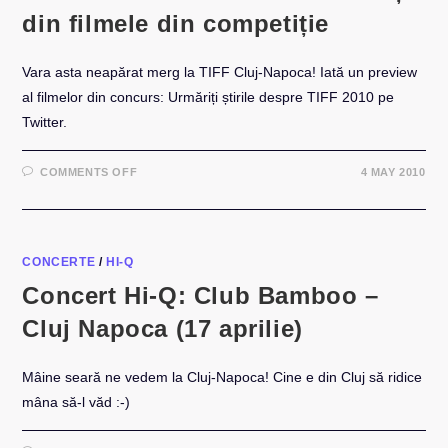
din filmele din competiție
Vara asta neapărat merg la TIFF Cluj-Napoca! Iată un preview
al filmelor din concurs: Urmăriți știrile despre TIFF 2010 pe
Twitter.
ON
COMMENTS OFF
4 MAY 2010
TIFF
2010:
UN
TEASER
CU
SECVENȚE
DIN
CONCERTE
/
HI-Q
FILMELE
DIN
Concert Hi-Q: Club Bamboo –
COMPETIȚIE
Cluj Napoca (17 aprilie)
Mâine seară ne vedem la Cluj-Napoca! Cine e din Cluj să ridice
mâna să-l văd :-)