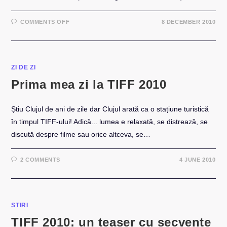
ON
COMMENTS OFF
8 DECEMBER 2010
CONCERT
HI-
Q
ÎN
OBSESSION
THE
CLUB
ZI DE ZI
–
CLUJ
Prima mea zi la TIFF 2010
NAPOCA
Știu Clujul de ani de zile dar Clujul arată ca o stațiune turistică
în timpul TIFF-ului! Adică... lumea e relaxată, se distrează, se
discută despre filme sau orice altceva, se…
2 COMMENTS
4 JUNE 2010
STIRI
TIFF 2010: un teaser cu secvențe