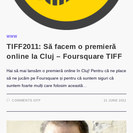
WWW
TIFF2011: Să facem o premieră
online la Cluj – Foursquare TIFF
Hai să mai lansăm o premieră online în Cluj! Pentru că ne place
să ne jucăm pe Foursquare și pentru că suntem siguri că
suntem foarte mulți care folosim această…
ON
COMMENTS OFF
11 JUNE 2011
TIFF2011:
SĂ
FACEM
O
PREMIERĂ
ONLINE
LA
CLUJ