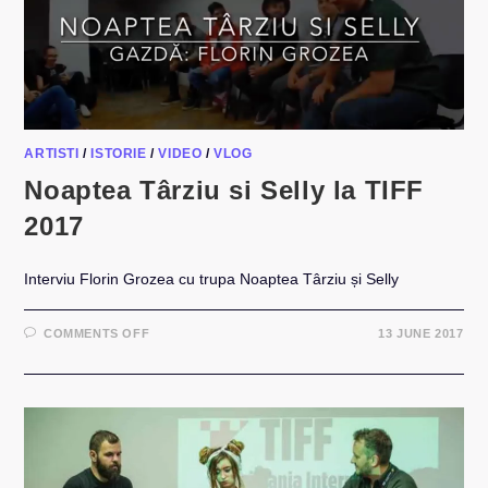
ARTISTI
/
ISTORIE
/
VIDEO
/
VLOG
Noaptea Târziu si Selly la TIFF
2017
Interviu Florin Grozea cu trupa Noaptea Târziu și Selly
ON
COMMENTS OFF
13 JUNE 2017
NOAPTEA
TÂRZIU
SI
SELLY
LA
TIFF
2017