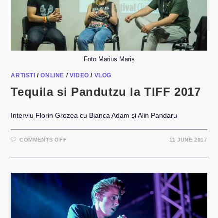
Foto Marius Mariș
ARTISTI
/
ONLINE
/
VIDEO
/
VLOG
Tequila si Pandutzu la TIFF 2017
Interviu Florin Grozea cu Bianca Adam și Alin Pandaru
ON
COMMENTS OFF
11 JUNE 2017
TEQUILA
SI
PANDUTZU
LA
TIFF
2017