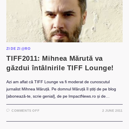
–
FOURSQUARE
TIFF
ZI DE ZI @RO
TIFF2011: Mihnea Mărută va
găzdui întâlnirile TIFF Lounge!
Azi am aflat că TIFF Lounge va fi moderat de cunoscutul
jurnalist Mihnea Măruță. Pe domnul Măruță îl știți de pe blog
[abonează-te, scrie genial], de pe ImpactNews.ro și de…
ON
COMMENTS OFF
2 JUNE 2011
TIFF2011:
MIHNEA
MĂRUTĂ
VA
GĂZDUI