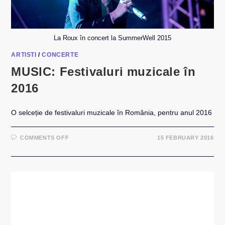
La Roux în concert la SummerWell 2015
ARTISTI
/
CONCERTE
MUSIC: Festivaluri muzicale în
2016
O selceție de festivaluri muzicale în România, pentru anul 2016
ON
COMMENTS OFF
15 FEBRUARY 2016
MUSIC:
FESTIVALURI
MUZICALE
ÎN
2016