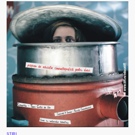
ÎNTÂLNIRILE
TIFF
LOUNGE!
STIRI