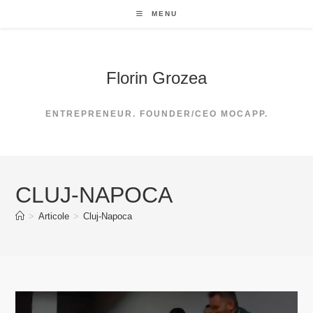
Skip
MENU
to
content
Florin Grozea
ENTREPRENEUR. FOUNDER/CEO MOCAPP.
CLUJ-NAPOCA
>
Articole
>
Cluj-Napoca