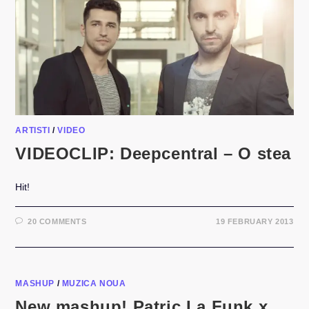
ARTISTI
/
VIDEO
VIDEOCLIP: Deepcentral – O stea
Hit!
20 COMMENTS
19 FEBRUARY 2013
MASHUP
/
MUZICA NOUA
New mashup! Patric La Funk x