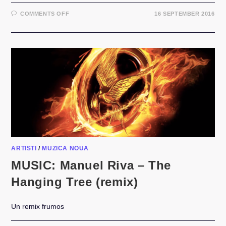
ON
COMMENTS OFF
16 SEPTEMBER 2016
VLOG
CU
ALINA
EREMIA,
BROMANIA
SI
DEEPCENTRAL
IN
BACKSTAGE
LA
MMA
2016
ARTISTI
/
MUZICA NOUA
MUSIC: Manuel Riva – The
Hanging Tree (remix)
Un remix frumos