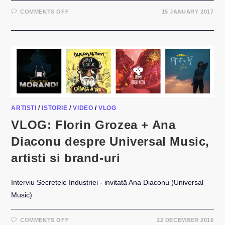
ON
COMMENTS OFF
15 JANUARY 2017
VLOG
FLORIN
GROZEA
+
VLAD
PÂRVULESCU
DESPRE
PR
SI
COMUNICARE
ÎN
MUZICA
ANULUI
2017
ARTISTI
/
ISTORIE
/
VIDEO
/
VLOG
VLOG: Florin Grozea + Ana
Diaconu despre Universal Music,
artisti si brand-uri
Interviu Secretele Industriei - invitată Ana Diaconu (Universal
Music)
ON
COMMENTS OFF
22 DECEMBER 2016