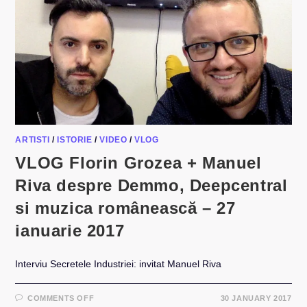
ARTISTI
/
ISTORIE
/
VIDEO
/
VLOG
VLOG Florin Grozea + Manuel
Riva despre Demmo, Deepcentral
si muzica românească – 27
ianuarie 2017
Interviu Secretele Industriei: invitat Manuel Riva
ON
COMMENTS OFF
30 JANUARY 2017
VLOG