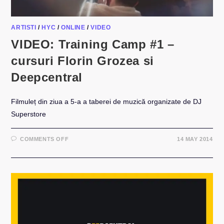
ARTISTI
/
HYC
/
ONLINE
/
VIDEO
VIDEO: Training Camp #1 –
cursuri Florin Grozea si
Deepcentral
Filmuleț din ziua a 5-a a taberei de muzică organizate de DJ
Superstore
ON
COMMENTS OFF
14 MAY 2014
VIDEO:
TRAINING
CAMP
#1
–
CURSURI
FLORIN
GROZEA
SI
DEEPCENTRAL