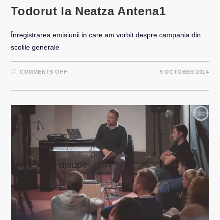
Todorut la Neatza Antena1
Înregistrarea emisiunii in care am vorbit despre campania din
scolile generale
ON
COMMENTS OFF
9 OCTOBER 2014
TV:
FLORIN
GROZEA
SI
DORU
TODORUT
LA
NEATZA
ANTENA1