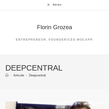
Skip
MENU
to
content
Florin Grozea
ENTREPRENEUR. FOUNDER/CEO MOCAPP.
DEEPCENTRAL
>
Articole
>
Deepcentral