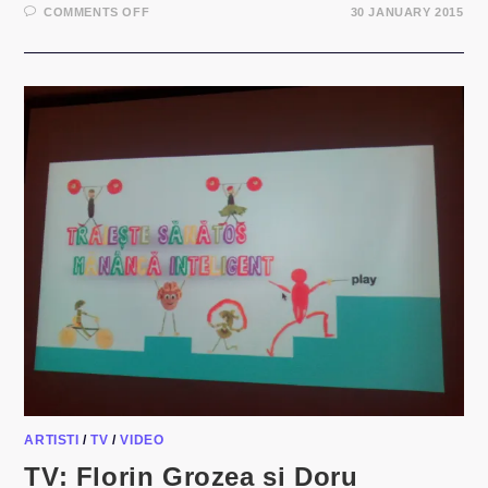
ON
COMMENTS OFF
30 JANUARY 2015
MUSIC:
MANUEL
RIVA
–
THE
HANGING
TREE
(REMIX)
ARTISTI
/
TV
/
VIDEO
TV: Florin Grozea si Doru