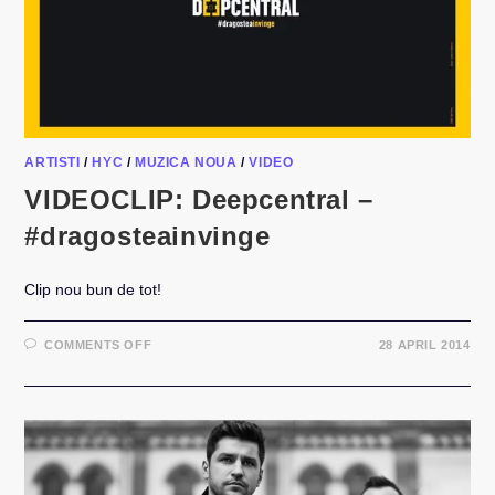
ARTISTI
/
HYC
/
MUZICA NOUA
/
VIDEO
VIDEOCLIP: Deepcentral –
#dragosteainvinge
Clip nou bun de tot!
ON
COMMENTS OFF
28 APRIL 2014
VIDEOCLIP:
DEEPCENTRAL
–
#DRAGOSTEAINVINGE