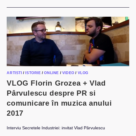
FLORIN
GROZEA
+
MANUEL
RIVA
DESPRE
DEMMO,
DEEPCENTRAL
SI
MUZICA
ROMÂNEASCĂ
–
27
IANUARIE
2017
ARTISTI
/
ISTORIE
/
ONLINE
/
VIDEO
/
VLOG
VLOG Florin Grozea + Vlad
Pârvulescu despre PR si
comunicare în muzica anului
2017
Interviu Secretele Industriei: invitat Vlad Pârvulescu