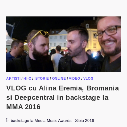
VLOG:
FLORIN
GROZEA
+
ANA
DIACONU
DESPRE
UNIVERSAL
MUSIC,
ARTISTI
SI
BRAND-
URI
ARTISTI
/
HI-Q
/
ISTORIE
/
ONLINE
/
VIDEO
/
VLOG
VLOG cu Alina Eremia, Bromania
si Deepcentral in backstage la
MMA 2016
În backstage la Media Music Awards - Sibiu 2016