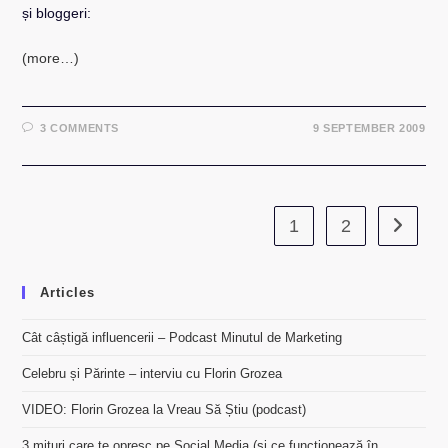
și bloggeri:
(more…)
3 COMMENTS
9 SEPTEMBER 2009
1
2
Go to th
Articles
Cât câștigă influencerii – Podcast Minutul de Marketing
Celebru și Părinte – interviu cu Florin Grozea
VIDEO: Florin Grozea la Vreau Să Știu (podcast)
3 mituri care te opresc pe Social Media (și ce funcționează în