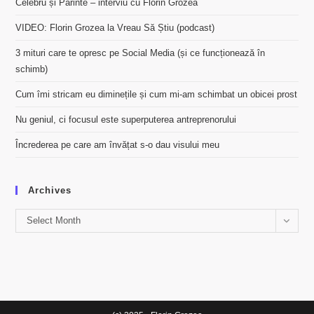
Celebru și Părinte – interviu cu Florin Grozea
VIDEO: Florin Grozea la Vreau Să Știu (podcast)
3 mituri care te opresc pe Social Media (și ce funcționează în
schimb)
Cum îmi stricam eu diminețile și cum mi-am schimbat un obicei prost
Nu geniul, ci focusul este superputerea antreprenorului
Încrederea pe care am învățat s-o dau visului meu
Archives
Archives
Select Month