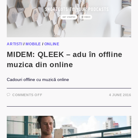
ARTISTI
/
MOBILE
/
ONLINE
MIDEM: QLEEK – adu în offline
muzica din online
Cadouri offline cu muzică online
ON
COMMENTS OFF
4 JUNE 2016
MIDEM:
QLEEK
–
ADU
ÎN
OFFLINE
MUZICA
DIN
ONLINE