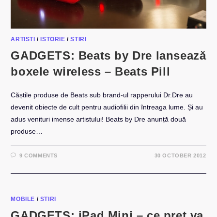
ARTISTI
/
ISTORIE
/
STIRI
GADGETS: Beats by Dre lansează
boxele wireless – Beats Pill
Căștile produse de Beats sub brand-ul rapperului Dr.Dre au
devenit obiecte de cult pentru audiofilii din întreaga lume. Și au
adus venituri imense artistului! Beats by Dre anunță două
produse…
9 COMMENTS
30 OCTOBER 2012
MOBILE
/
STIRI
GADGETS: iPad Mini – ce pret va