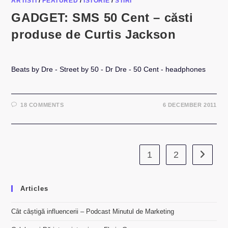
ARTISTI
/
FEATURED
/
ISTORIE
/
STIRI
GADGET: SMS 50 Cent – căsti
produse de Curtis Jackson
Beats by Dre - Street by 50 - Dr Dre - 50 Cent - headphones
18 COMMENTS
6 DECEMBER 2011
1
2
Go to th
Articles
Cât câștigă influencerii – Podcast Minutul de Marketing