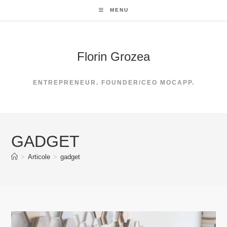
Skip
MENU
to
content
Florin Grozea
ENTREPRENEUR. FOUNDER/CEO MOCAPP.
GADGET
>
Articole
>
gadget