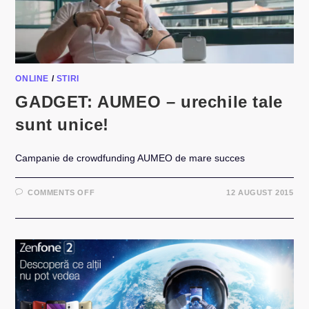
ONLINE
/
STIRI
GADGET: AUMEO – urechile tale
sunt unice!
Campanie de crowdfunding AUMEO de mare succes
ON
COMMENTS OFF
12 AUGUST 2015
GADGET:
AUMEO
–
URECHILE
TALE
SUNT
UNICE!