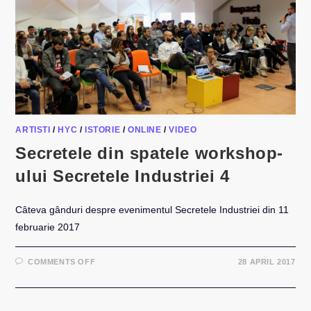
ARTISTI
/
HYC
/
ISTORIE
/
ONLINE
/
VIDEO
Secretele din spatele workshop-
ului Secretele Industriei 4
Câteva gânduri despre evenimentul Secretele Industriei din 11
februarie 2017
ON
COMMENTS OFF
28 APRIL 2017
SECRETELE
DIN
SPATELE
WORKSHOP-
ULUI