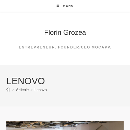
Skip
MENU
to
content
Florin Grozea
ENTREPRENEUR. FOUNDER/CEO MOCAPP.
LENOVO
>
Articole
>
Lenovo