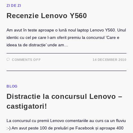
SECRETELE
INDUSTRIEI
ZI DE ZI
4
Recenzie Lenovo Y560
Am avut în teste aproape o lună noul laptop Lenovo Y560. Unul
identic cu cel pe care l-am oferit premiu la concursul ’Care e
ideea ta de distracție’ unde am…
ON
COMMENTS OFF
14 DECEMBER 2010
RECENZIE
LENOVO
Y560
BLOG
Distractie la concursul Lenovo –
castigatori!
La concursul cu premii Lenovo comentariile au curs ca un fluviu
:-) Am avut peste 100 de preluări pe Facebook și aproape 400