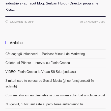
industrie si-au facut blog. Serban Huidu (Director programe
Kiss…
ON
COMMENTS OFF
30 JANUARY 2009
MANUEL
DINCULESC
(DIRECTOR
PROGRAME
RADIO21):
MANIFEST
Articles
IMPOTRIVA
ORBIRII
Cât câștigă influencerii – Podcast Minutul de Marketing
Celebru și Părinte – interviu cu Florin Grozea
VIDEO: Florin Grozea la Vreau Să Știu (podcast)
3 mituri care te opresc pe Social Media (și ce funcționează în
schimb)
Cum îmi stricam eu diminețile și cum mi-am schimbat un obicei prost
Nu geniul, ci focusul este superputerea antreprenorului