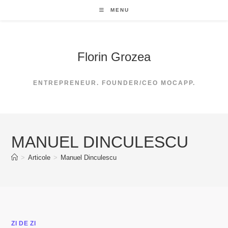
Skip
MENU
to
content
Florin Grozea
ENTREPRENEUR. FOUNDER/CEO MOCAPP.
MANUEL DINCULESCU
>
Articole
>
Manuel Dinculescu
ZI DE ZI