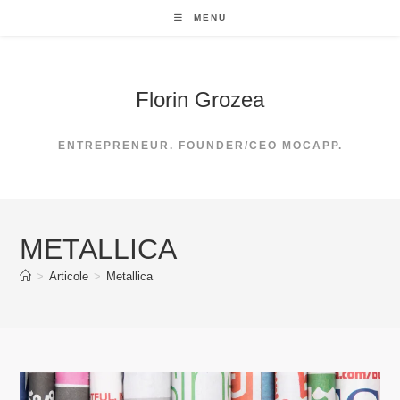
Skip
MENU
to
content
Florin Grozea
ENTREPRENEUR. FOUNDER/CEO MOCAPP.
METALLICA
>
Articole
>
Metallica