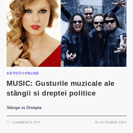
ARTISTI
/
ONLINE
MUSIC: Gusturile muzicale ale
stângii si dreptei politice
Stânga vs Dreapta
ON
COMMENTS OFF
30 OCTOBER 2014
MUSIC:
GUSTURILE