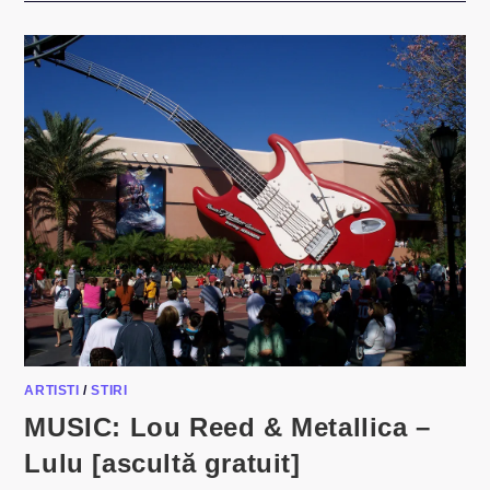
MUZICALE
ALE
STÂNGII
SI
DREPTEI
POLITICE
ARTISTI
/
STIRI
MUSIC: Lou Reed & Metallica –
Lulu [ascultă gratuit]