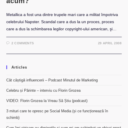
acum?
Metallica a fost una dintre trupele mari care a militat împotriva
celebrului Napster. Scandal care a dus la un proces, proces
care a dus la schimbarea legilor copyright-ului american, şi…
2 COMMENTS
29 APRIL 2008
Articles
Cât câștigă influencerii – Podcast Minutul de Marketing
Celebru și Părinte – interviu cu Florin Grozea
VIDEO: Florin Grozea la Vreau Să Știu (podcast)
3 mituri care te opresc pe Social Media (și ce funcționează în
schimb)
Cum îmi stricam eu diminețile și cum mi-am schimbat un obicei prost