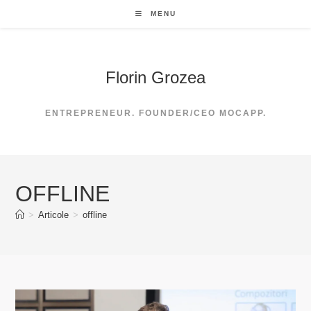
Skip
MENU
to
content
Florin Grozea
ENTREPRENEUR. FOUNDER/CEO MOCAPP.
OFFLINE
>
Articole
>
offline