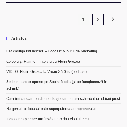
1
2
Go to th
Articles
Cât câștigă influencerii – Podcast Minutul de Marketing
Celebru și Părinte – interviu cu Florin Grozea
VIDEO: Florin Grozea la Vreau Să Știu (podcast)
3 mituri care te opresc pe Social Media (și ce funcționează în
schimb)
Cum îmi stricam eu diminețile și cum mi-am schimbat un obicei prost
Nu geniul, ci focusul este superputerea antreprenorului
Încrederea pe care am învățat s-o dau visului meu