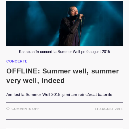
INDUSTRIEI
2
Kasabian în concert la Summer Well pe 9 august 2015
CONCERTE
OFFLINE: Summer well, summer
very well, indeed
Am fost la Summer Well 2015 și mi-am reîncărcat bateriile
ON
COMMENTS OFF
11 AUGUST 2015
OFFLINE:
SUMMER
WELL,
SUMMER
VERY