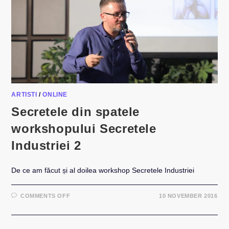
ARTISTI
/
ONLINE
Secretele din spatele
workshopului Secretele
Industriei 2
De ce am făcut și al doilea workshop Secretele Industriei
ON
COMMENTS OFF
10 NOVEMBER 2016
SECRETELE
DIN
SPATELE
WORKSHOPULUI
SECRETELE