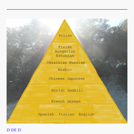
OFFLINE:
SUNT
SPEAKER
LA
SOCIAL
MEDIA
SUMMIT
2014
ZI DE ZI