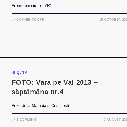
Promo emisiune TVR1
ON
COMMENTS OFF
15 OCTOBER 20
TV:
HI-
Q,
CRUSH,
DJ
PROJECT
CÂNTĂ
MELODII
MARIA
TĂNASE
LA
TVR1
HI-Q
/
TV
FOTO: Vara pe Val 2013 –
săptămâna nr.4
Poze de la Mamaia și Costinești
1 COMMENT
2 AUGUST 20