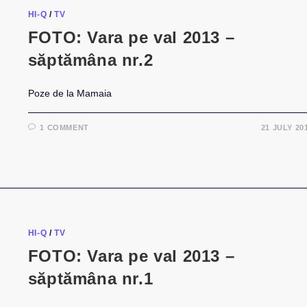
PE
HI-Q
/
TV
VAL
FOTO: Vara pe val 2013 –
săptămâna nr.2
Poze de la Mamaia
1 COMMENT
21 JULY 20
HI-Q
/
TV
FOTO: Vara pe val 2013 –
săptămâna nr.1