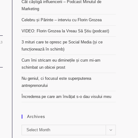
Cât câștigă influencerii – Podcast Minutul de
Marketing
Celebru și Părinte – interviu cu Florin Grozea
VIDEO: Florin Grozea la Vreau Să Știu (podcast)
3 mituri care te opresc pe Social Media (și ce
13
funcționează în schimb)
Cum îmi stricam eu diminețile și cum mi-am
schimbat un obicei prost
Nu geniul, ci focusul este superputerea
antreprenorului
Încrederea pe care am învățat s-o dau visului meu
Archives
Archives
Select Month