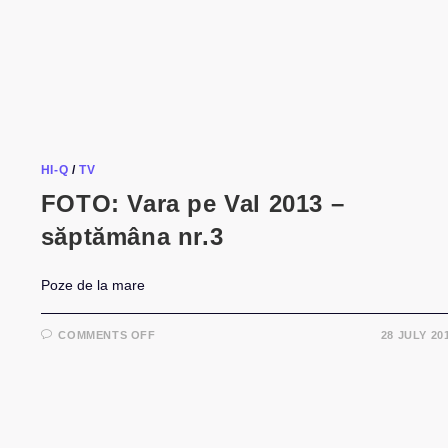
HI-Q
/
TV
FOTO: Vara pe Val 2013 –
săptămâna nr.3
Poze de la mare
ON
COMMENTS OFF
28 JULY 20
FOTO:
VARA
PE
VAL
2013
–
SĂPTĂMÂNA
NR.3