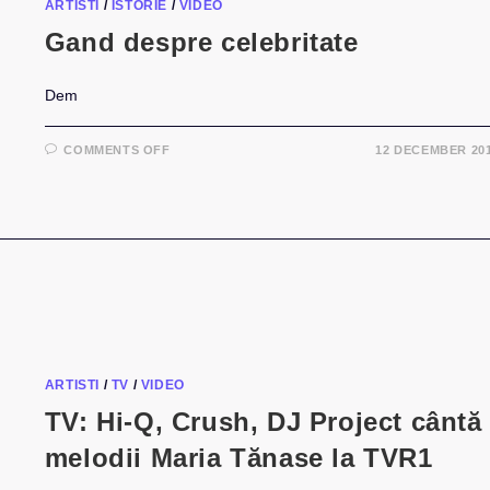
ARTISTI
/
ISTORIE
/
VIDEO
Gand despre celebritate
Dem
ON
COMMENTS OFF
12 DECEMBER 20
GAND
DESPRE
CELEBRITATE
ARTISTI
/
TV
/
VIDEO
TV: Hi-Q, Crush, DJ Project cântă
melodii Maria Tănase la TVR1