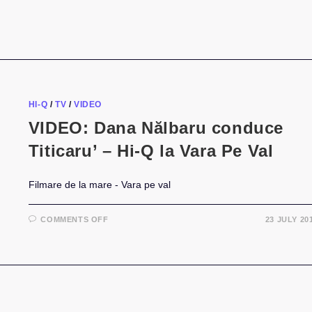
HI-Q
/
TV
/
VIDEO
VIDEO: Dana Nălbaru conduce
Titicaru’ – Hi-Q la Vara Pe Val
Filmare de la mare - Vara pe val
ON
COMMENTS OFF
23 JULY 20
VIDEO:
DANA
NĂLBARU
CONDUCE
TITICARU’
–
HI-
Q
LA
VARA