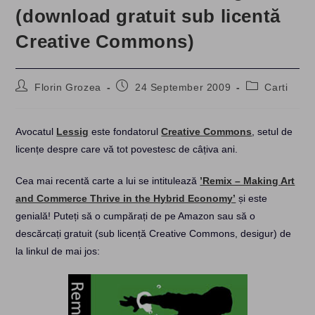
(download gratuit sub licentă
Creative Commons)
Post
Post
Post
Florin Grozea
24 September 2009
Carti
author:
published:
category:
Avocatul
Lessig
este fondatorul
Creative Commons
, setul de
licențe despre care vă tot povestesc de câțiva ani.
Cea mai recentă carte a lui se intitulează
’Remix – Making Art
and Commerce Thrive in the Hybrid Economy’
și este
genială! Puteți să o cumpărați de pe Amazon sau să o
descărcați gratuit (sub licență Creative Commons, desigur) de
la linkul de mai jos: