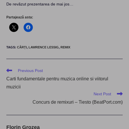
De revăzut prezentarea de mai jos…
Partajează asta:
TAGS
:
CĂRȚI
,
LAWRENCE LESSIG
,
REMIX
Read
Previous Post
more
Carti fundamentale pentru muzica online si viitorul
articles
muzicii
Next Post
Concurs de remixuri – Tiesto (BeatPort.com)
Florin Grozea