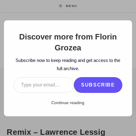
Skip
MENU
to
content
Florin Grozea
Discover more from Florin
Grozea
ENTREPRENEUR. FOUNDER/CEO MOCAPP.
Subscribe now to keep reading and get access to the
full archive.
Type your email…
BLOG
SUBSCRIBE
>
2009
>
September
>
24
>
Carti
>
Remix – Lawrence Lessig (down
Continue reading
Remix – Lawrence Lessig