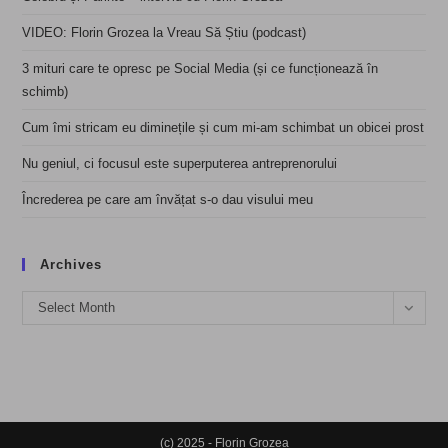
VIDEO: Florin Grozea la Vreau Să Știu (podcast)
3 mituri care te opresc pe Social Media (și ce funcționează în
schimb)
Cum îmi stricam eu diminețile și cum mi-am schimbat un obicei prost
Nu geniul, ci focusul este superputerea antreprenorului
Încrederea pe care am învățat s-o dau visului meu
Archives
Archives
Select Month
(c) 2025 - Florin Grozea