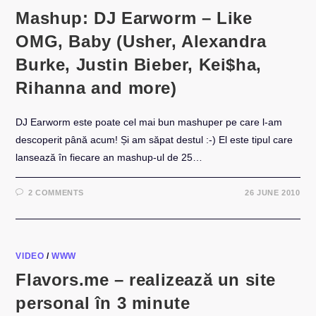
Mashup: DJ Earworm – Like
OMG, Baby (Usher, Alexandra
Burke, Justin Bieber, Kei$ha,
Rihanna and more)
DJ Earworm este poate cel mai bun mashuper pe care l-am
descoperit până acum! Și am săpat destul :-) El este tipul care
lansează în fiecare an mashup-ul de 25…
2 COMMENTS
26 JUNE 2010
VIDEO
/
WWW
Flavors.me – realizează un site
personal în 3 minute