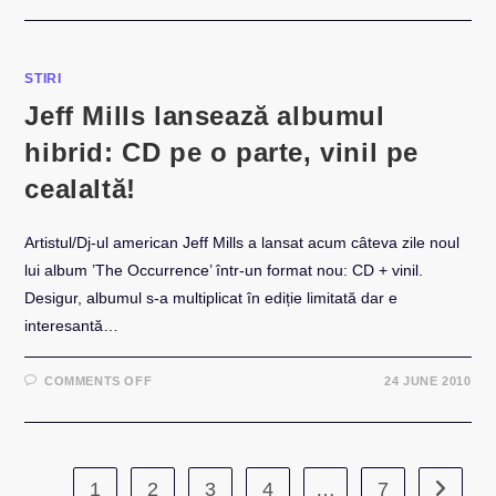
STIRI
Jeff Mills lansează albumul
hibrid: CD pe o parte, vinil pe
cealaltă!
Artistul/Dj-ul american Jeff Mills a lansat acum câteva zile noul
lui album ’The Occurrence’ într-un format nou: CD + vinil.
Desigur, albumul s-a multiplicat în ediție limitată dar e
interesantă…
ON
COMMENTS OFF
24 JUNE 2010
JEFF
MILLS
LANSEAZĂ
ALBUMUL
HIBRID:
CD
PE
1
2
3
4
…
7
Go to th
O