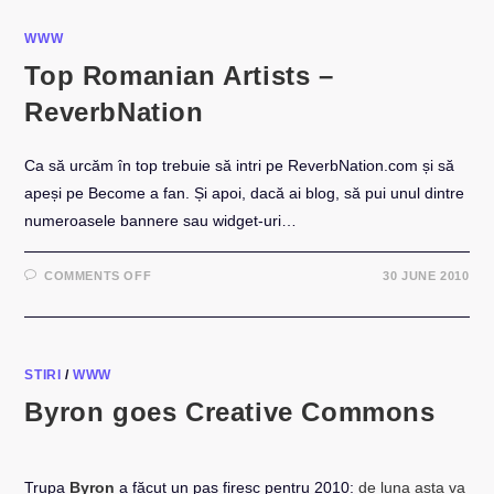
WWW
Top Romanian Artists –
ReverbNation
Ca să urcăm în top trebuie să intri pe ReverbNation.com și să
apeși pe Become a fan. Și apoi, dacă ai blog, să pui unul dintre
numeroasele bannere sau widget-uri…
ON
COMMENTS OFF
30 JUNE 2010
TOP
ROMANIAN
ARTISTS
–
REVERBNATION
STIRI
/
WWW
Byron goes Creative Commons
Trupa
Byron
a făcut un pas firesc pentru 2010:
de luna asta va