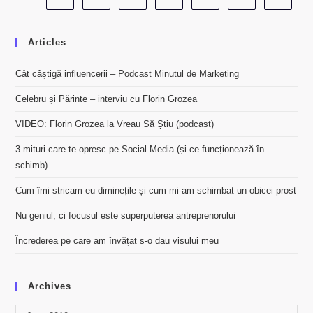
PARTE,
VINIL
PE
CEALALTĂ!
Articles
Cât câștigă influencerii – Podcast Minutul de Marketing
Celebru și Părinte – interviu cu Florin Grozea
VIDEO: Florin Grozea la Vreau Să Știu (podcast)
3 mituri care te opresc pe Social Media (și ce funcționează în
schimb)
Cum îmi stricam eu diminețile și cum mi-am schimbat un obicei prost
Nu geniul, ci focusul este superputerea antreprenorului
Încrederea pe care am învățat s-o dau visului meu
Archives
Archives