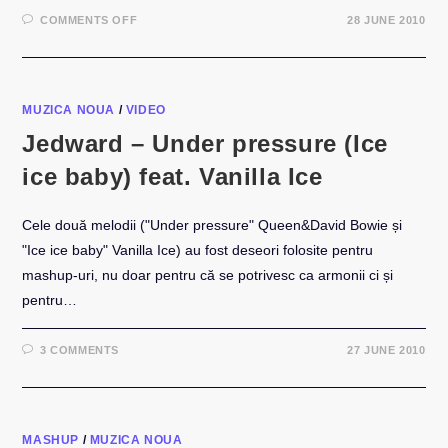
ON
COMMENTS OFF
28 JUNE 2010
SUNT
ÎN
JURIUL
LA
GALA
PREMIILOR
ÎN
MUZICA NOUA
/
VIDEO
EDUCATIE
2010
Jedward – Under pressure (Ice
ice baby) feat. Vanilla Ice
Cele două melodii ("Under pressure" Queen&David Bowie și
"Ice ice baby" Vanilla Ice) au fost deseori folosite pentru
mashup-uri, nu doar pentru că se potrivesc ca armonii ci și
pentru…
3 COMMENTS
27 JUNE 2010
MASHUP
/
MUZICA NOUA