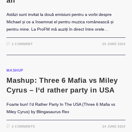
an
Astăzi sunt invitat la două emisiuni pentru a vorbi despre
Michael și ce a însemnat el pentru muzica românească și
pentru mine. La ProFM mă auziți în direct între orele…
1 COMMENT
25 JUNE 2010
MASHUP
Mashup: Three 6 Mafia vs Miley
Cyrus – I‘d rather party in USA
Foarte bun! I'd Rather Party In The USA (Three 6 Mafia vs
Miley Cyrus) by Blingasaurus Rex
2 COMMENTS
24 JUNE 2010