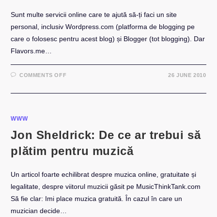
Sunt multe servicii online care te ajută să-ți faci un site
personal, inclusiv Wordpress.com (platforma de blogging pe
care o folosesc pentru acest blog) și Blogger (tot blogging). Dar
Flavors.me…
ON
COMMENTS OFF
26 JUNE 2010
FLAVORS.ME
–
REALIZEAZĂ
UN
SITE
PERSONAL
ÎN
WWW
3
MINUTE
Jon Sheldrick: De ce ar trebui să
plătim pentru muzică
Un articol foarte echilibrat despre muzica online, gratuitate și
legalitate, despre viitorul muzicii găsit pe MusicThinkTank.com
Să fie clar: Imi place muzica gratuită. În cazul în care un
muzician decide…