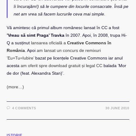
îi încurajăm!) să le cumpere din locurile consacrate. Însă pe
net am vrea să facem lucrurile ceva mai simple.
Vă amintesc că primul album românesc lansat în CC a fost
’Vreau să simt Praga’ Travka
în 2007. Apoi, în 2008, trupa Hi-
Q a susținut
lansarea oficială a
Creative Commons în
România
. Apoi
am lansat un concurs de remixuri
’Eu+Tu=Iubire’
bazat pe licențele Creative Commons iar anul
acesta
am oferit spre download gratuit și legal CC
balada ’Mor
de dor (feat. Alexandra Stan)’.
(more…)
4 COMMENTS
30 JUNE 2010
ISTORIE