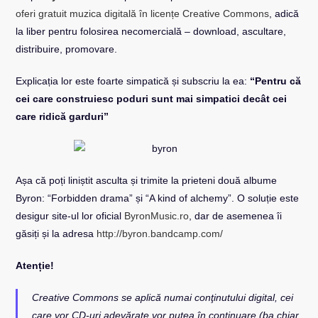
oferi gratuit muzica digitală în licențe Creative Commons
, adică
la liber pentru folosirea necomercială – download, ascultare,
distribuire, promovare.
Explicația lor este foarte simpatică și subscriu la ea:
“Pentru că
cei care construiesc poduri sunt mai simpatici decât cei
care ridică garduri”
Așa că poți liniștit asculta și trimite la prieteni două albume
Byron: “Forbidden drama” și “A kind of alchemy”. O soluție este
desigur site-ul lor oficial
ByronMusic.ro
, dar de asemenea îi
găsiți și la adresa
http://byron.bandcamp.com/
Atenție!
Creative Commons se aplică numai conţinutului digital, cei
care vor CD-uri adevărate vor putea în continuare (ba chiar