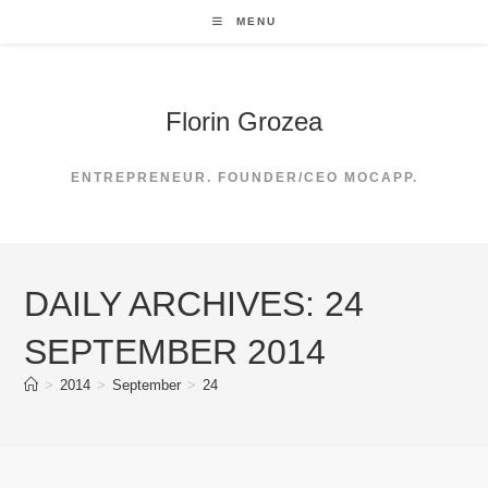
Skip
MENU
to
content
Florin Grozea
ENTREPRENEUR. FOUNDER/CEO MOCAPP.
DAILY ARCHIVES: 24
SEPTEMBER 2014
>
2014
>
September
>
24