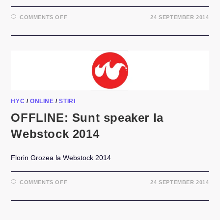
ON
COMMENTS OFF
24 SEPTEMBER 2014
INTERVIU:
FLORIN
GROZEA
–
DESPRE
RETRAGEREA
HI-
Q
SI
ALTE
DETALII
“SAVUROASE”
HYC
/
ONLINE
/
STIRI
OFFLINE: Sunt speaker la
Webstock 2014
Florin Grozea la Webstock 2014
ON
COMMENTS OFF
24 SEPTEMBER 2014
OFFLINE:
SUNT
SPEAKER
LA
WEBSTOCK
2014