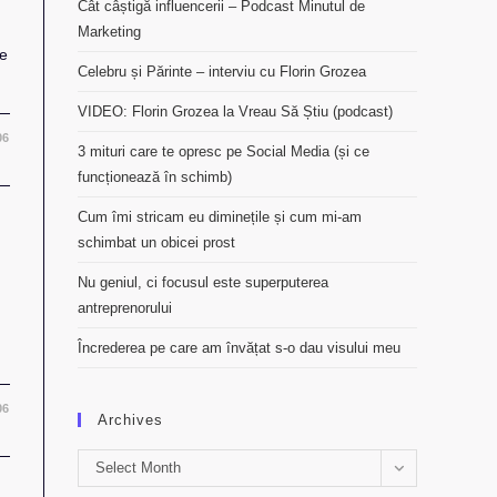
Cât câștigă influencerii – Podcast Minutul de
Marketing
de
Celebru și Părinte – interviu cu Florin Grozea
VIDEO: Florin Grozea la Vreau Să Știu (podcast)
06
3 mituri care te opresc pe Social Media (și ce
funcționează în schimb)
Cum îmi stricam eu diminețile și cum mi-am
schimbat un obicei prost
Nu geniul, ci focusul este superputerea
antreprenorului
Încrederea pe care am învățat s-o dau visului meu
06
Archives
Archives
Select Month