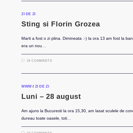
ZI DE ZI
Sting si Florin Grozea
Marti a fost o zi plina. Dimineata :-) la ora 13 am fost la b
era un nou…
19 COMMENTS
WWW
/
ZI DE ZI
Luni – 28 august
Am ajuns la Bucuresti la ora 15,30, am lasat sculele de conc
dureau toate oasele, toti…