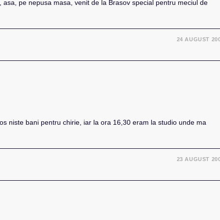
i, asa, pe nepusa masa, venit de la Brasov special pentru meciul de
24 AUGUST 20
os niste bani pentru chirie, iar la ora 16,30 eram la studio unde ma
23 AUGUST 20