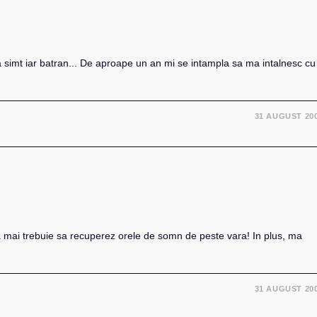
 simt iar batran... De aproape un an mi se intampla sa ma intalnesc cu
31 AUGUST 20
ca mai trebuie sa recuperez orele de somn de peste vara! In plus, ma
31 AUGUST 20