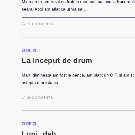
Miercuri m-am trezit cu fratele meu cel mai mic la Bucurest
seara! Apoi am aflat ca urma sa…
11 COMMENTS
ZI DE ZI
La inceput de drum
Marti dimineata am fost la banca, am platit un O.P. si am sc
astepta o artista cu…
20 COMMENTS
ZI DE ZI
Luni, dah…