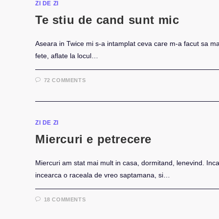
ZI DE ZI
Te stiu de cand sunt mic
Aseara in Twice mi s-a intamplat ceva care m-a facut sa ma
fete, aflate la locul…
72 COMMENTS
ZI DE ZI
Miercuri e petrecere
Miercuri am stat mai mult in casa, dormitand, lenevind. In
incearca o raceala de vreo saptamana, si…
18 COMMENTS