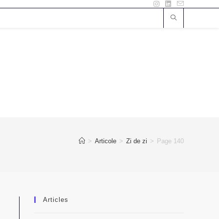
>
Articole
>
Zi de zi
>
Page 140
Articles