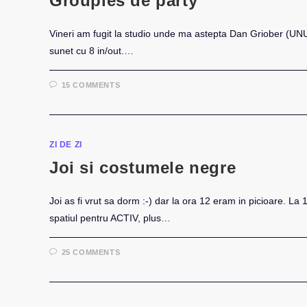
Groupies de party
Vineri am fugit la studio unde ma astepta Dan Griober (UNU'
sunet cu 8 in/out.…
15 COMMENTS
ZI DE ZI
Joi si costumele negre
Joi as fi vrut sa dorm :-) dar la ora 12 eram in picioare
spatiul pentru ACTIV, plus…
25 COMMENTS