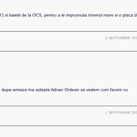
) si baietii de la OCS, pentru a le imprumuta mixerul mare si o placa 
2 SEPTEMBER 20
. La 1 dupa-amiaza ma astepta Adrian Ordean sa vedem cum facem cu
1 SEPTEMBER 20