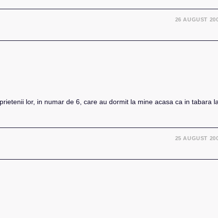
26 AUGUST 20
 prietenii lor, in numar de 6, care au dormit la mine acasa ca in tabara l
25 AUGUST 20