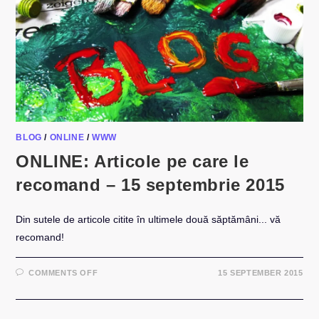
BLOG
/
ONLINE
/
WWW
ONLINE: Articole pe care le
recomand – 15 septembrie 2015
Din sutele de articole citite în ultimele două săptămâni... vă
recomand!
ON
COMMENTS OFF
15 SEPTEMBER 2015
ONLINE:
ARTICOLE
PE
CARE
LE