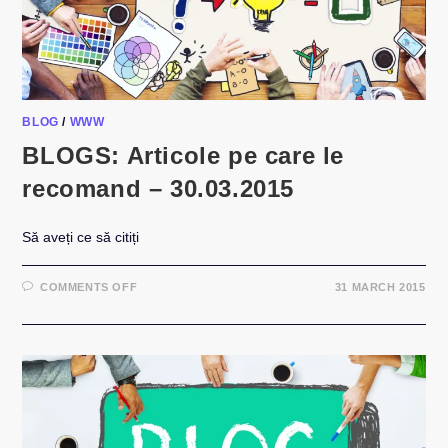
BLOG
/
WWW
BLOGS: Articole pe care le
recomand – 30.03.2015
Să aveți ce să citiți
ON
COMMENTS OFF
31 MARCH 2015
BLOGS:
ARTICOLE
PE
CARE
LE
RECOMAND
–
30.03.2015