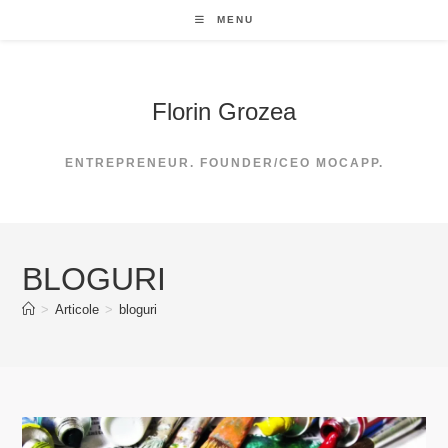
Skip
MENU
to
content
Florin Grozea
ENTREPRENEUR. FOUNDER/CEO MOCAPP.
BLOGURI
>
Articole
>
bloguri