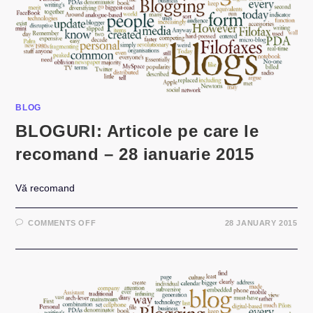
2015
BLOG
BLOGURI: Articole pe care le
recomand – 28 ianuarie 2015
Vă recomand
ON
COMMENTS OFF
28 JANUARY 2015
BLOGURI:
ARTICOLE
PE
CARE
LE
RECOMAND
–
28
IANUARIE
2015