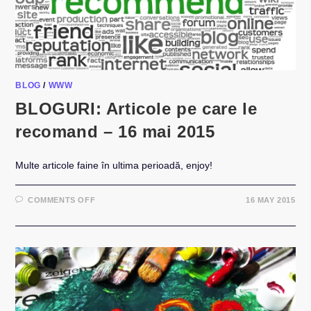
IUNIE
2015
BLOG
/
WWW
BLOGURI: Articole pe care le
recomand – 16 mai 2015
Multe articole faine în ultima perioadă, enjoy!
ON
COMMENTS OFF
16 MAY 2015
BLOGURI:
ARTICOLE
PE
CARE
LE
RECOMAND
–
16
MAI
2015