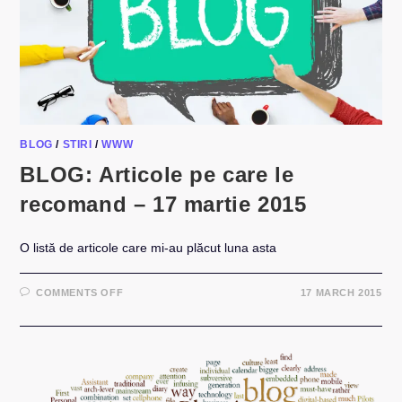
BLOG
/
STIRI
/
WWW
BLOG: Articole pe care le
recomand – 17 martie 2015
O listă de articole care mi-au plăcut luna asta
ON
COMMENTS OFF
17 MARCH 2015
BLOG:
ARTICOLE
PE
CARE
LE
RECOMAND
–
17
MARTIE