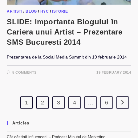
ARTISTI
/
BLOG
/
HYC
/
ISTORIE
SLIDE: Importanta Blogului în
Cariera unui Artist – Prezentare
SMS Bucuresti 2014
Prezentarea de la Social Media Summit din 19 februarie 2014
5 COMMENTS
19 FEBRUARY 2014
1
2
3
4
…
6
Go to th
Articles
Cât câștigă influencerii – Podcast Minutul de Marketing