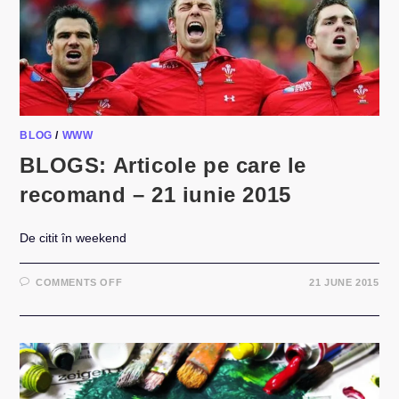
–
29
IUNIE
2015
BLOG
/
WWW
BLOGS: Articole pe care le
recomand – 21 iunie 2015
De citit în weekend
ON
COMMENTS OFF
21 JUNE 2015
BLOGS:
ARTICOLE
PE
CARE
LE
RECOMAND
–
21
IUNIE
2015