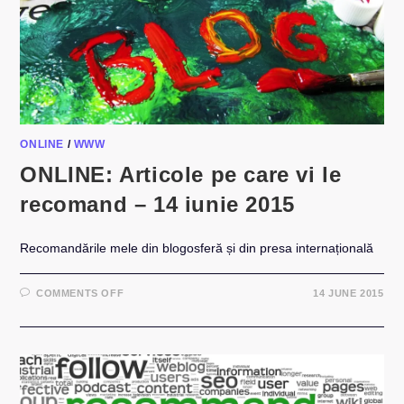
ONLINE
/
WWW
ONLINE: Articole pe care vi le
recomand – 14 iunie 2015
Recomandările mele din blogosferă și din presa internațională
ON
COMMENTS OFF
14 JUNE 2015
ONLINE:
ARTICOLE
PE
CARE
VI
LE
RECOMAND
–
14