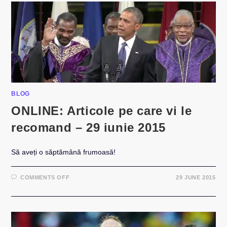
RECOMAND
–
15
SEPTEMBRIE
2015
BLOG
ONLINE: Articole pe care vi le
recomand – 29 iunie 2015
Să aveți o săptămână frumoasă!
ON
COMMENTS OFF
29 JUNE 2015
ONLINE:
ARTICOLE
PE
CARE
VI
LE
RECOMAND