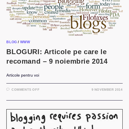
BLOG
/
WWW
BLOGURI: Articole pe care le
recomand – 9 noiembrie 2014
Articole pentru voi
ON
COMMENTS OFF
9 NOVEMBER 2014
BLOGURI:
ARTICOLE
PE
CARE
LE
RECOMAND
–
9
NOIEMBRIE
2014