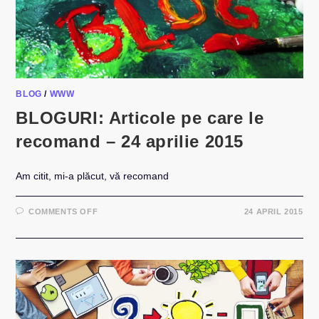
BLOG
/
WWW
BLOGURI: Articole pe care le
recomand – 24 aprilie 2015
Am citit, mi-a plăcut, vă recomand
ON
COMMENTS OFF
24 APRIL 2015
BLOGURI:
ARTICOLE
PE
CARE
LE
RECOMAND
–
24
APRILIE
2015